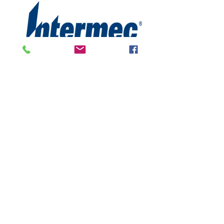
Natürlich sind auch alle weiteren
Drucker/ Druckköpfe /
Thermoleisten von anderen
Herstellern erhältlich, z.B. von
Allen, C.ITOH, Citizen, Dedruma,
Fargo, Genicom, Monarch,
Logopak, Pago, Paxar, Schilling,
oder Willet, genauso wie alle
gängigen Verschleiß- oder
Ersatzteile. Erfragen Sie Ihr
spezielles Angebot.
Anfrage