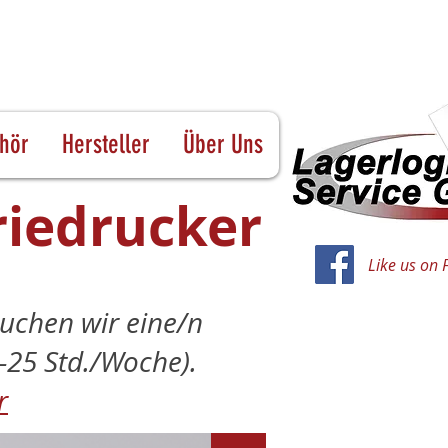
hör
Hersteller
Über Uns
riedrucker
Like us on
uchen wir eine/n
0–25 Std./Woche).
r