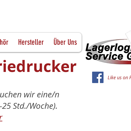
hör
Hersteller
Über Uns
riedrucker
Like us on
uchen wir eine/n
0–25 Std./Woche).
r