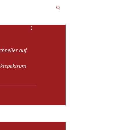
chneller auf 
uktspektrum 
Alle ansehen